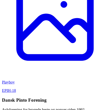
Playboy
EPIH-18
Dansk Pinto Forening
Avlsforening for brogede heste og ponyer siden 1992