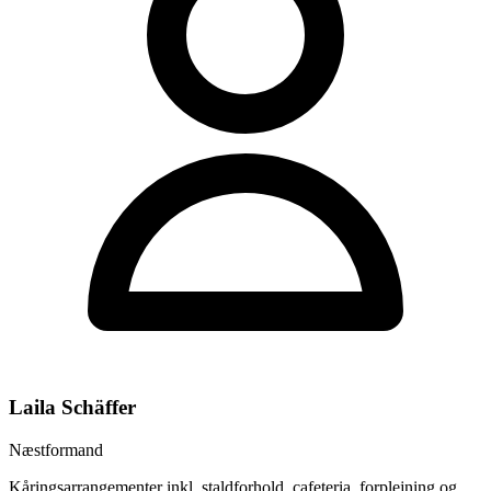
Laila Schäffer
Næstformand
Kåringsarrangementer inkl. staldforhold, cafeteria, forplejning og