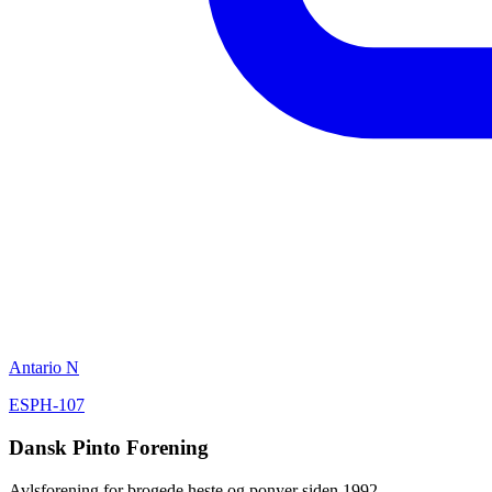
Antario N
ESPH-107
Dansk Pinto Forening
Avlsforening for brogede heste og ponyer siden 1992