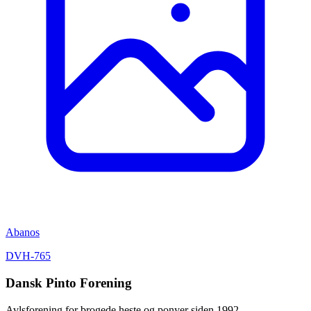
Abanos
DVH-765
Dansk Pinto Forening
Avlsforening for brogede heste og ponyer siden 1992