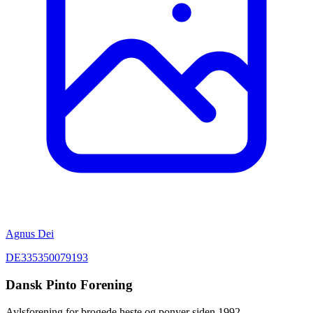
Agnus Dei
DE335350079193
Dansk Pinto Forening
Avlsforening for brogede heste og ponyer siden 1992