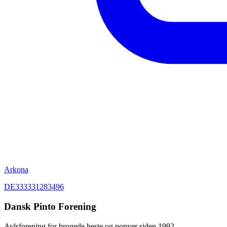
Arkona
DE333331283496
Dansk Pinto Forening
Avlsforening for brogede heste og ponyer siden 1992