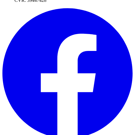
CVR: 39447428