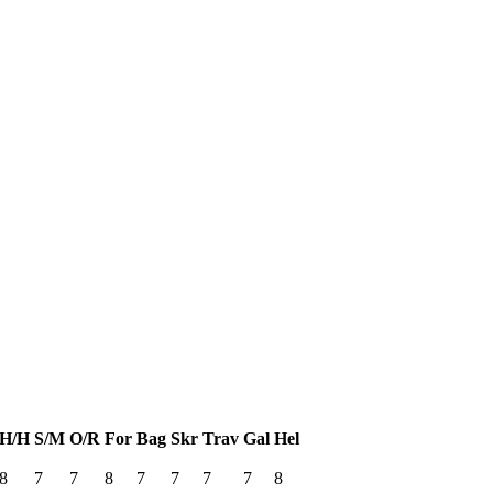
H/H
S/M
O/R
For
Bag
Skr
Trav
Gal
Hel
8
7
7
8
7
7
7
7
8