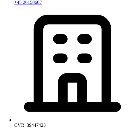
+45 20150607
CVR: 39447428