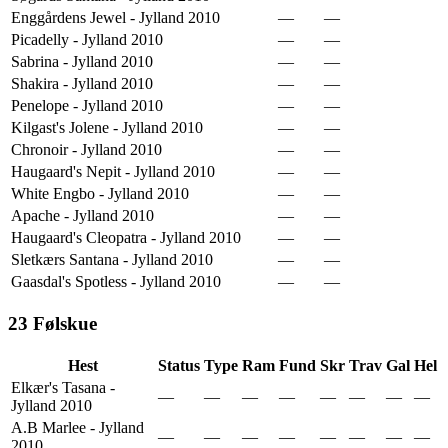
Enggårdens Jewel - Jylland 2010
—
—
Picadelly - Jylland 2010
—
—
Sabrina - Jylland 2010
—
—
Shakira - Jylland 2010
—
—
Penelope - Jylland 2010
—
—
Kilgast's Jolene - Jylland 2010
—
—
Chronoir - Jylland 2010
—
—
Haugaard's Nepit - Jylland 2010
—
—
White Engbo - Jylland 2010
—
—
Apache - Jylland 2010
—
—
Haugaard's Cleopatra - Jylland 2010
—
—
Sletkærs Santana - Jylland 2010
—
—
Gaasdal's Spotless - Jylland 2010
—
—
23
Følskue
Hest
Status
Type
Ram
Fund
Skr
Trav
Gal
Hel
Elkær's Tasana -
—
—
—
—
—
—
—
—
Jylland 2010
A.B Marlee - Jylland
—
—
—
—
—
—
—
—
2010