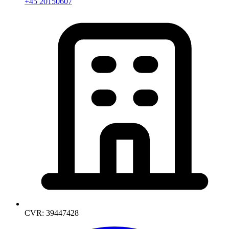
+45 20150607
CVR: 39447428