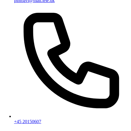
pintoavl@mail.tele.dk
+45 20150607